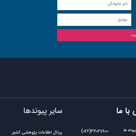
بت
 با ما
سایر پیوندها
وانه ها
​​(026)34027800
پرتال اطلاعات پژوهشی کشور