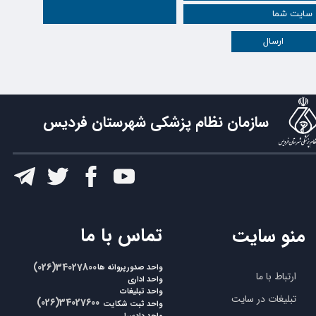
ارسال
سازمان نظام پزشکی شهرستان فردیس
​تماس با ما
منو سایت
​​(026)34027800
واحد صدورپروانه ها
ارتباط با ما
واحد اداری
واحد تبلیغات
تبلیغات در سایت
​​(026)34027600
واحد ثبت شکایت