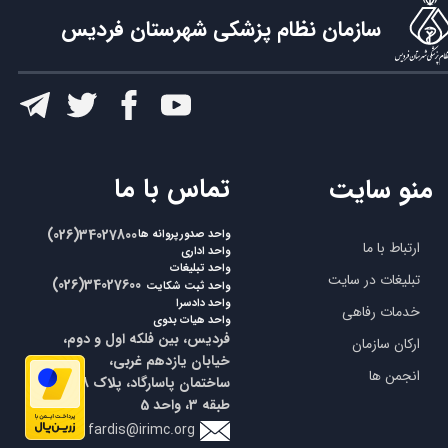
سازمان نظام پزشکی شهرستان فردیس
​تماس با ما
منو سایت
​​(026)34027800
واحد صدورپروانه ها
ارتباط با ما
واحد اداری
واحد تبلیغات
تبلیغات در سایت
​​(026)34027600
واحد ثبت شکایت
واحد دادسرا
خدمات رفاهی
واحد هیات بدوی
فردیس، بین فلکه اول و دوم،
ارکان سازمان
خیابان یازدهم غربی،
انجمن ها
ساختمان پاسارگاد، پلاک 18،
طبقه 3، واحد 5
fardis@irimc.org