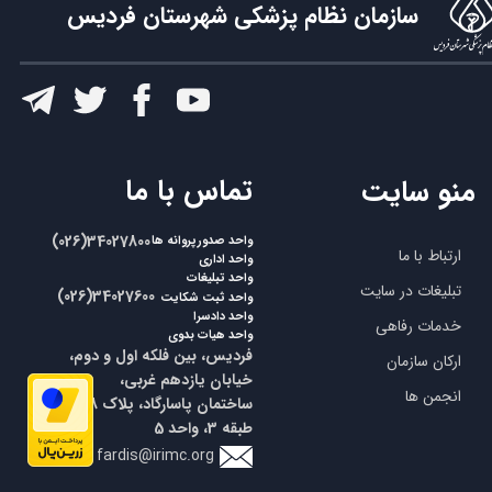
سازمان نظام پزشکی شهرستان فردیس
​تماس با ما
منو سایت
​​(026)34027800
واحد صدورپروانه ها
ارتباط با ما
واحد اداری
واحد تبلیغات
تبلیغات در سایت
​​(026)34027600
واحد ثبت شکایت
واحد دادسرا
خدمات رفاهی
واحد هیات بدوی
فردیس، بین فلکه اول و دوم،
ارکان سازمان
خیابان یازدهم غربی،
انجمن ها
ساختمان پاسارگاد، پلاک 18،
طبقه 3، واحد 5
fardis@irimc.org