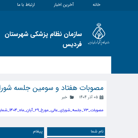
خانه
آخرین اخبار
ارتباط با ما
سازمان نظام پزشکی شهرستان
فردیس
مصوبات هفتاد و سومین جلسه شورا
۰۵ آذر ۱۴۰۴
خبر
مصوبات_73_جلسه_شورای_عالی_مورخ_29_آبان_ماه_1404_شماره_شده_.pdf