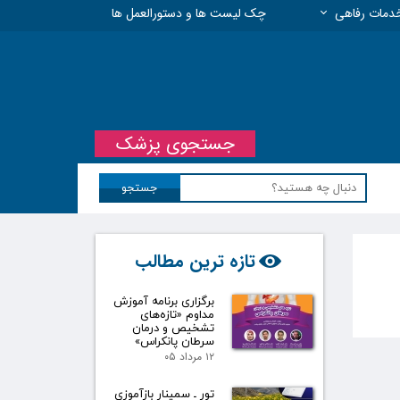
دمات رفاهی
چک لیست ها و دستورالعمل ها
 مسئولیت حرفه ای
جستجوی پزشک
جستجو
تازه ترین مطالب
برگزاری برنامه آموزش
مداوم «تازه‌های
تشخیص و درمان
سرطان پانکراس»
۱۲ مرداد ۰۵
تور ـ سمینار بازآموزی