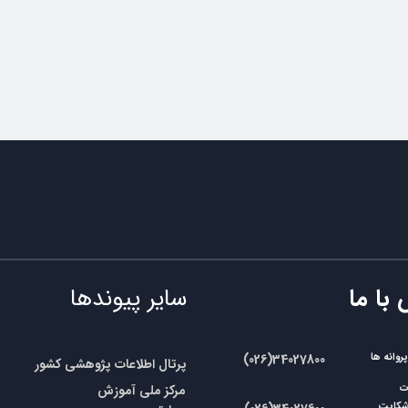
 با ما
سایر پیوندها
وانه ها
​​(026)34027800
پرتال اطلاعات پژوهشی کشور
مرکز ملی آموزش
ات
شکایت