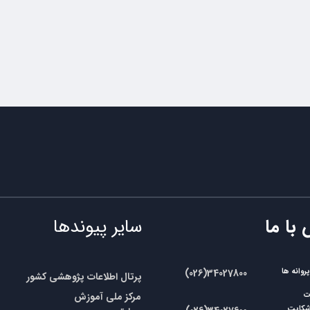
 با ما
سایر پیوندها
وانه ها
​​(026)34027800
پرتال اطلاعات پژوهشی کشور
مرکز ملی آموزش
ات
شکایت