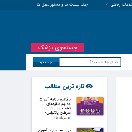
دمات رفاهی
چک لیست ها و دستورالعمل ها
 مسئولیت حرفه ای
جستجوی پزشک
جستجو
تازه ترین مطالب
برگزاری برنامه آموزش
مداوم «تازه‌های
تشخیص و درمان
سرطان پانکراس»
۱۲ مرداد ۰۵
تور ـ سمینار بازآموزی