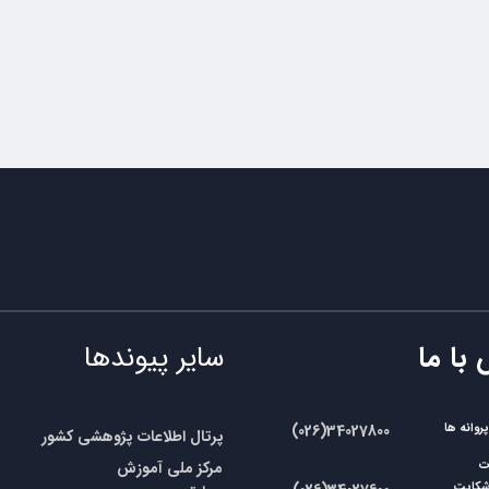
 با ما
سایر پیوندها
وانه ها
​​(026)34027800
پرتال اطلاعات پژوهشی کشور
مرکز ملی آموزش
ات
شکایت