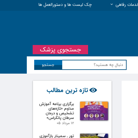
دمات رفاهی
چک لیست ها و دستورالعمل ها
 مسئولیت حرفه ای
جستجوی پزشک
جستجو
تازه ترین مطالب
برگزاری برنامه آموزش
مداوم «تازه‌های
تشخیص و درمان
سرطان پانکراس»
۱۲ مرداد ۰۵
تور ـ سمینار بازآموزی