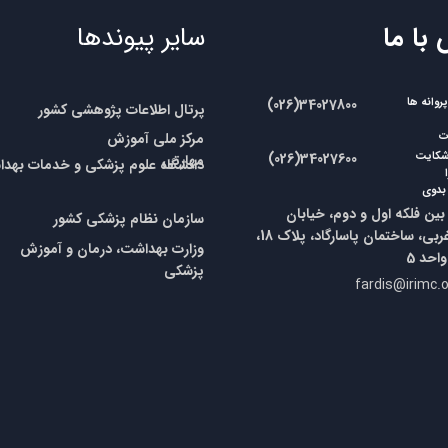
 با ما
سایر پیوندها
وانه ها
​​(026)34027800
پرتال اطلاعات پژوهشی کشور
مرکز ملی آموزش
ات
شکایت
​​(026)34027600
مهارتی
​​دانشگاه علوم پزشکی و خدمات بهداش
بدوی
ین فلکه اول و دوم، خیابان
​سازمان نظام پزشکی
کشور
یازدهم غربی، ساختمان پاسارگاد، پلاک 18،
وزارت بهداشت، درمان و آموزش
پزشکی
fardis@irimc.