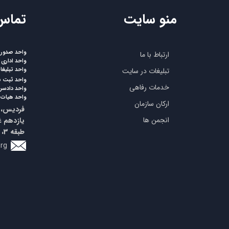
منو سایت
​تماس
واحد صدورپر
ارتباط با ما
واحد اداری
واحد تبلیغ
تبلیغات در سایت
واحد ثبت 
خدمات رفاهی
واحد دادسرا
واحد هیات 
ارکان سازمان
فردیس، ب
انجمن ها
طبقه 3، واحد 5
org