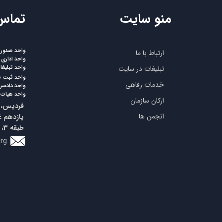
منو سایت
​تماس
واحد صدورپر
ارتباط با ما
واحد اداری
واحد تبلیغ
تبلیغات در سایت
واحد ثبت 
خدمات رفاهی
واحد دادسرا
واحد هیات 
ارکان سازمان
فردیس، ب
انجمن ها
طبقه 3، واحد 5
org