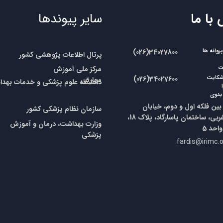
 با ما
سایر پیوندها
وانه ها
​​(026)34027800
پرتال اطلاعات پژوهشی کشور
مرکز ملی آموزش
ات
شکایت
​​(026)34027600
مهارتی
​​دانشگاه علوم پزشکی و خدمات بهداش
بدوی
ین فلکه اول و دوم، خیابان
​سازمان نظام پزشکی
کشور
یازدهم غربی، ساختمان پاسارگاد، پلاک 18،
وزارت بهداشت، درمان و آموزش
پزشکی
fardis@irimc.