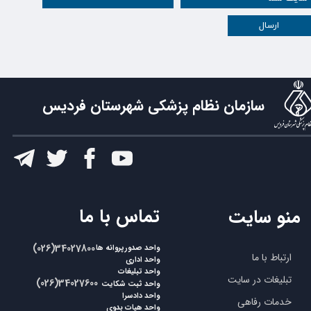
ارسال
سازمان نظام پزشکی شهرستان فردیس
​تماس با ما
منو سایت
​​(026)34027800
واحد صدورپروانه ها
ارتباط با ما
واحد اداری
واحد تبلیغات
تبلیغات در سایت
​​(026)34027600
واحد ثبت شکایت
واحد دادسرا
خدمات رفاهی
واحد هیات بدوی