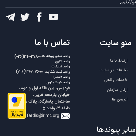
​تماس با ما
منو سایت
​​(026)34027800
واحد صدورپروانه ها
ارتباط با ما
واحد اداری
واحد تبلیغات
تبلیغات در سایت
​​(026)34027600
واحد ثبت شکایت
واحد دادسرا
خدمات رفاهی
واحد هیات بدوی
فردیس، بین فلکه اول و دوم،
ارکان سازمان
خیابان یازدهم غربی،
انجمن ها
ساختمان پاسارگاد، پلاک 18،
طبقه 3، واحد 5
fardis@irimc.org
سایر پیوندها