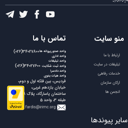
​تماس با ما
منو سایت
​​(026)34027800
واحد صدورپروانه ها
ارتباط با ما
واحد اداری
واحد تبلیغات
تبلیغات در سایت
​​(026)34027600
واحد ثبت شکایت
واحد دادسرا
خدمات رفاهی
واحد هیات بدوی
فردیس، بین فلکه اول و دوم،
ارکان سازمان
خیابان یازدهم غربی،
انجمن ها
ساختمان پاسارگاد، پلاک 18،
طبقه 3، واحد 5
fardis@irimc.org
سایر پیوندها