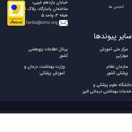
خیابان یازدهم غربی،
انجمن ها
ساختمان پاسارگاد، پلاک 18،
طبقه 3، واحد 5
fardis@irimc.org
سایر پیوندها
مرکز ملی آموزش
پرتال اطلاعات پژوهشی
مهارتی
کشور
​سازمان نظام
وزارت بهداشت، درمان و
پزشکی
کشور
آموزش پزشکی
​​دانشگاه علوم پزشکی و
خدمات بهداشتی درمانی البرز