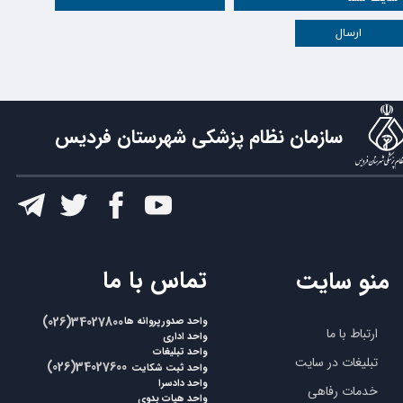
ارسال
سازمان نظام پزشکی شهرستان فردیس
​تماس با ما
منو سایت
​​(026)34027800
واحد صدورپروانه ها
ارتباط با ما
واحد اداری
واحد تبلیغات
تبلیغات در سایت
​​(026)34027600
واحد ثبت شکایت
واحد دادسرا
خدمات رفاهی
واحد هیات بدوی