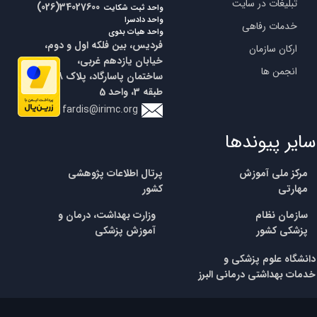
تبلیغات در سایت
​​(026)34027600
واحد ثبت شکایت
واحد دادسرا
خدمات رفاهی
واحد هیات بدوی
فردیس، بین فلکه اول و دوم،
ارکان سازمان
خیابان یازدهم غربی،
انجمن ها
ساختمان پاسارگاد، پلاک 18،
طبقه 3، واحد 5
fardis@irimc.org
سایر پیوندها
مرکز ملی آموزش
پرتال اطلاعات پژوهشی
مهارتی
کشور
​سازمان نظام
وزارت بهداشت، درمان و
پزشکی
کشور
آموزش پزشکی
​​دانشگاه علوم پزشکی و
خدمات بهداشتی درمانی البرز