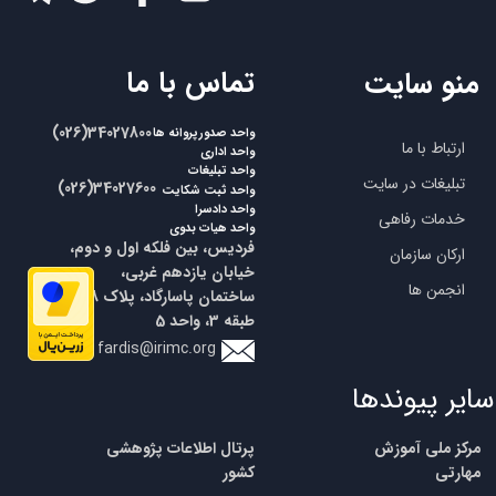
​تماس با ما
منو سایت
​​(026)34027800
واحد صدورپروانه ها
ارتباط با ما
واحد اداری
واحد تبلیغات
تبلیغات در سایت
​​(026)34027600
واحد ثبت شکایت
واحد دادسرا
خدمات رفاهی
واحد هیات بدوی
فردیس، بین فلکه اول و دوم،
ارکان سازمان
خیابان یازدهم غربی،
انجمن ها
ساختمان پاسارگاد، پلاک 18،
طبقه 3، واحد 5
fardis@irimc.org
سایر پیوندها
مرکز ملی آموزش
پرتال اطلاعات پژوهشی
مهارتی
کشور