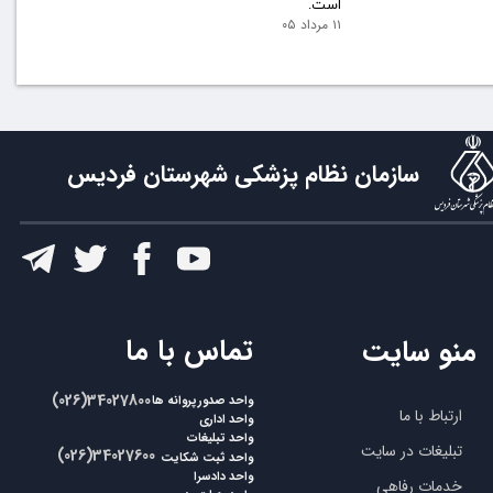
است.
۱۱ مرداد ۰۵
سازمان نظام پزشکی شهرستان فردیس
​تماس با ما
منو سایت
​​(026)34027800
واحد صدورپروانه ها
ارتباط با ما
واحد اداری
واحد تبلیغات
تبلیغات در سایت
​​(026)34027600
واحد ثبت شکایت
واحد دادسرا
خدمات رفاهی