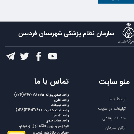
سازمان نظام پزشکی شهرستان فردیس
​تماس با ما
منو سایت
​​(026)34027800
واحد صدورپروانه ها
ارتباط با ما
واحد اداری
واحد تبلیغات
تبلیغات در سایت
​​(026)34027600
واحد ثبت شکایت
واحد دادسرا
خدمات رفاهی
واحد هیات بدوی
فردیس، بین فلکه اول و دوم،
ارکان سازمان
خیابان یازدهم غربی،