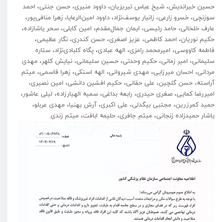
حسین خیراندیش، شیخ عباس تبریزیان، داوود منیری، حسن جنتی، احمد
سوزنچی، خسرو زارعی، زانیار یوسف‌نژاد، داوود امین‌الرعایا، زهرا منافی‌پور،
عارف خلخالی، حامد رئیسی، ایمان جمال‌مقدم، امین کابلی، سحر یاشازاده،
حکیم نوریان، احمد کاظمی، عزیز اصغری، حسن کندری، نگار عظیمی،
فاطمه کاووسی، امیرمحمد رامزی، الهه عبادی، پگاه کلبادی‌نژاد، ستاره
سلیمانی، امیر زمانی، حکیم وحدتی، حسین سلیمانی، نیایش کلهر، مهدی
مردانی، احسان میرزایی، مهدی شیروانی، الهه استکی، زهرا قاسمی، میثم
آراسته، حسن گلچین، علی حقانی، حکیم افشین دانشی، امین نصیری،
امیررضا کمایی، صغری حیدری، رابعه بداغی، سمیه الهیارزاده، لیلی عاشور،
حمید کمرزرین، مجتبی بیگدلی، علی اکبری، آرش بهنیا، مهدی عربلو،
یاشار حمیدزاده زنجانی، میثم جافری، حلیمه ابافت، میثم زندی.