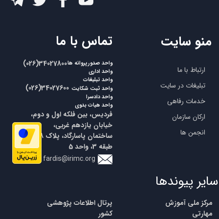
​تماس با ما
منو سایت
​​(026)34027800
واحد صدورپروانه ها
ارتباط با ما
واحد اداری
واحد تبلیغات
تبلیغات در سایت
​​(026)34027600
واحد ثبت شکایت
واحد دادسرا
خدمات رفاهی
واحد هیات بدوی
فردیس، بین فلکه اول و دوم،
ارکان سازمان
خیابان یازدهم غربی،
انجمن ها
ساختمان پاسارگاد، پلاک 18،
طبقه 3، واحد 5
fardis@irimc.org
سایر پیوندها
مرکز ملی آموزش
پرتال اطلاعات پژوهشی
مهارتی
کشور