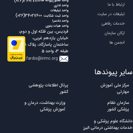
​​(026)34027800
واحد صدورپروانه ها
ارتباط با ما
واحد اداری
واحد تبلیغات
تبلیغات در سایت
​​(026)34027600
واحد ثبت شکایت
واحد دادسرا
خدمات رفاهی
واحد هیات بدوی
فردیس، بین فلکه اول و دوم،
ارکان سازمان
خیابان یازدهم غربی،
انجمن ها
ساختمان پاسارگاد، پلاک 18،
طبقه 3، واحد 5
fardis@irimc.org
سایر پیوندها
مرکز ملی آموزش
پرتال اطلاعات پژوهشی
مهارتی
کشور
​سازمان نظام
وزارت بهداشت، درمان و
پزشکی
کشور
آموزش پزشکی
​​دانشگاه علوم پزشکی و
خدمات بهداشتی درمانی البرز